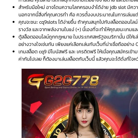
สำหรับมือใหม่ อาจโดนความโลภครอบงำได้ง่าย jdb slot มีความเ
นอกจากนี้สิ่งที่คุณควรทำ คือ ควรตั้งงบประมาณในการเล่นแต่ล
คุณจะชนะ cq9slots ได้ง่ายขึ้น ถ้าคุณสนุกไปกับสล็อตออนไลน
รางวัล และจากพลังงานในแง่ (+) นี้เองที่จะทำให้คุณชนะเกมแล
ตู้สล็อตออนไลน์ถูกกฎหมาย ในประเทศสหรัฐอเมริกานั้น มีให้เล
อย่างวางใจเช่นกัน เพียงแค่เลือกเล่นกับเว็บที่น่าเชื่อถืออย่า
เกมสล็อต cq9 มีโบนัสฟรี และ เครดิตฟรี ให้เมื่อคุณสมัครเข้ามา
ค่ากันไปเลย ก็ต้องมาเล่นสล็อตกับเว็บนี้ แล้วคุณจะได้ดั่งที่ใจ