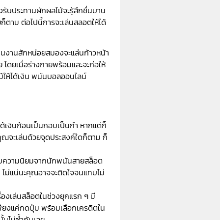
งรับประทานผักผลไม้จะรู้สึกชื่นบาน
ตาม ต่อไปนี้การจะเล่นสลอตให้ได้
เนินงานสักหน่อยสมองจะแล่นก้าวหน้า
 โดยเมื่อร่างกายพร้อมและจะก่อให้
้ให้ได้เงิน พนันบอลออนไลน์
้เงินก้อนเป็นกอบเป็นกำ หากแต่ก็
าคุณจะเล่นด้วยจุดประสงค์ใดก็ตาม ก็
ได้รับความนิยมจากนักพนันสายสล็อต
ไหม ไม่แน่นะคุณอาจจะติดใจจนแทบไม่
่องเล่นสล็อตในช่วงยุคแรก ๆ มี
พียงแค่กดปุ่ม พร้อมเลือกเครดิตใน
้นไม่ซ้ำกันเลย