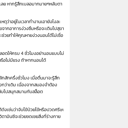
้นเลย หากรู้สึกเบลอมากมายๆหลับตา
เหตุว่าอยู่ในเวลาทำงานเอายังไงละ
วหายจากอาการง่วงซึมหรือจะเดินไปสุขา
จะช่วยทำให้คุณหายง่วงนอนได้ไม่เชื่อ
ยตลอดให้ครบ 4 ชั่วโมงอย่านอนแบบไม่
รือไม่มีแรง ถ้าหากนอนได้
ครึ่งชั่วโมง เมื่อตื่นมาจะรู้สึก
งกว่าเดิม เนื่องจากสมองจำต้อง
กลับไปสนุกสนานกับสล็อต
ดังเช่นว่าจับไข้ป่วยไข้หรือปวดศรีษะ
ิตามินซีจะช่วยชดเชยสิ่งที่ร่างกาย