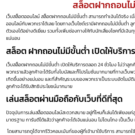
สล็อตฝากถอนไม่มี
เว็บสล็อตออนไลน์ สล็อตฝากถอนไม่มีขั้นต่ำ สามารถทำเงินได้จริง เมื
ออนไลน์กับพวกเราได้เลย โดยทางเว็บไซต์เรามีฝากถอนไม่มีขั้นต่ำ ลูกค
ตัวเองได้อย่างดีเยี่ยม รวมทั้งเพิ่มช่องทางให้กับนักเสี่ยงโชคที่มีเง
แน่นอน
สล็อต ฝากถอนไม่มีขั้นต่ำ เปิดให้บริกา
เว็บสล็อตฝากถอนไม่มีขั้นต่ำ เปิดให้บริการตลอด 24 ชั่วโมง ไม่ว่าลูก
พวกเราแล้วลูกค้าจะได้รับทั้งโบนัสและก็โปรโมชั่นมากมายที่ทางเว็บพ
เกิดขึ้นอย่างแน่นอน และที่สำคัญระบบของพวกเราเป็นระบบอัตโนมัติ
ลูกค้าจะได้รับสิทธิประโยชน์มากมาย
เล่นสล็อตผ่านมือถือกับเว็บที่ดีที่สุด
ปัจจุบันการเล่นสล็อตออนไลน์สะดวกสบาย อยู่ที่ไหนก็เล่นได้เพียงแค่ลูก
มาตรฐาน การันตีได้แล้วว่าลูกค้าจะได้เงินแน่นอน ไม่โดนโกง เป็นเว็บ ท
โดยสามารถดูได้จากรีวิวคอมเม้นท์ของผู้ที่เข้ามาใช้บริการ สามารถใช