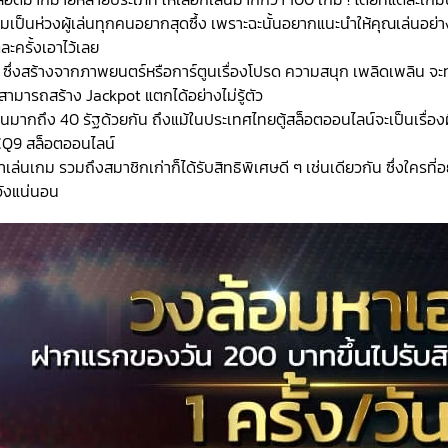
ป็นห่วงผู้เล่นทุกคนอยากสุดซึ้ง เพราะฉะนั้นอยากแนะนำให้คุณเล่นอย่าง
ะครั้งเอาไว้เลย
์ ซึ่งสร้างจากภาพยนตร์หรือการ์ตูนเรื่องโปรด ความสนุก เพลิดเพลิน จ
สามารถสร้าง Jackpot แตกได้อย่างไม่รู้ตัว
่นมากถึง 40 รัฐด้วยกัน ถึงแม้ในประเทศไทยตู้สล็อตออนไลน์จะเป็นเรื่
ง CQ9 สล็อตออนไลน์
เล่นเกม รวมถึงสมาชิกเก่าก็ได้รับสิทธิพิเศษดี ๆ เช่นเดียวกัน ซึ่งใครที่
หวังแน่นอน