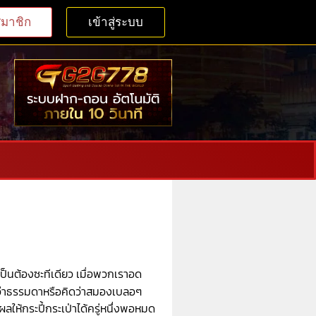
ได้เงินจริงนักเดิมพันไม่ควรพลาด Bacarrat : บาคาร่าสุดฟิน หลากหลายค่
สมาชิก
เข้าสู่ระบบ
ป็นต้องซะทีเดียว เมื่อพวกเราอด
ว่าธรรมดาหรือคิดว่าสมองเบลอๆ
ให้กระปี้กระเป่าได้ครู่หนึ่งพอหมด