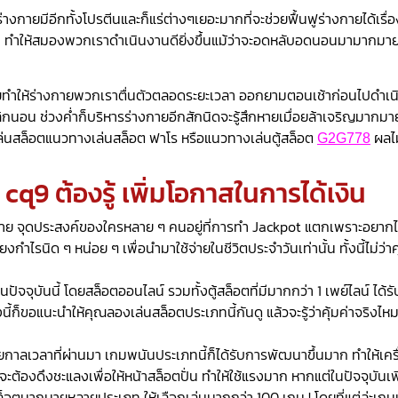
กายมีอีกทั้งโปรตีนและก็แร่ต่างๆเยอะมากที่จะช่วยฟื้นฟูร่างกายได้เรื่อ
 ทำให้สมองพวกเราดำเนินงานดียิ่งขึ้นแม้ว่าจะอดหลับอดนอนมามากมายก็
ง
นจะช่วยทำให้ร่างกายพวกเราตื่นตัวตลอดระยะเวลา ออกยามตอนเช้าก่อนไปดำ
อน ช่วงค่ำก็บริหารร่างกายอีกสักนิดจะรู้สึกหายเมื่อยล้าเจริญมากมาย
ทางเล่นสล็อตแนวทางเล่นสล็อต ฟาโร หรือแนวทางเล่นตู้สล็อต
ผลไม
G2G778
 cq9 ต้องรู้ เพิ่มโอกาสในการได้เงิน
มาย จุดประสงค์ของใครหลาย ๆ คนอยู่ที่การทำ Jackpot แตกเพราะอยากได
กำไรนิด ๆ หน่อย ๆ เพื่อนำมาใช้จ่ายในชีวิตประจำวันเท่านั้น ทั้งนี้ไม่ว่
ปัจจุบันนี้ โดยสล็อตออนไลน์ รวมทั้งตู้สล็อตที่มีมากกว่า 1 เพย์ไลน์ 
้งนี้ก็ขอแนะนำให้คุณลองเล่นสล็อตประเภทนี้กันดู แล้วจะรู้ว่าคุ้มค่าจริง
กาลเวลาที่ผ่านมา เกมพนันประเภทนี้ก็ได้รับการพัฒนาขึ้นมาก ทำให้เครื
ะต้องดึงชะแลงเพื่อให้หน้าสล็อตปั่น ทำให้ใช้แรงมาก หากแต่ในปัจจุบันเ
อตมากมายหลายประเภท ให้เลือกเล่นมากกว่า 100 เกม ! โดยที่แต่ล่ะเกมนั