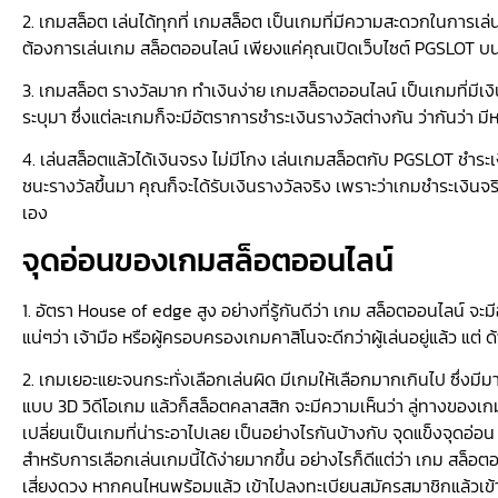
2. เกมสล็อต เล่นได้ทุกที่ เกมสล็อต เป็นเกมที่มีความสะดวกในการเล่นมา
ต้องการเล่นเกม สล็อตออนไลน์ เพียงแค่คุณเปิดเว็บไซต์ PGSLOT บนโท
3. เกมสล็อต รางวัลมาก ทำเงินง่าย เกมสล็อตออนไลน์ เป็นเกมที่มีเงิน
ระบุมา ซึ่งแต่ละเกมก็จะมีอัตราการชำระเงินรางวัลต่างกัน ว่ากันว่า ม
4. เล่นสล็อตแล้วได้เงินจรง ไม่มีโกง เล่นเกมสล็อตกับ PGSLOT ชำระเงิ
ชนะรางวัลขึ้นมา คุณก็จะได้รับเงินรางวัลจริง เพราะว่าเกมชำระเงินจริง
เอง
จุดอ่อนของเกมสล็อตออนไลน์
1. อัตรา House of edge สูง อย่างที่รู้กันดีว่า เกม สล็อตออนไลน์ จะมี
แน่ๆว่า เจ้ามือ หรือผู้ครอบครองเกมคาสิโนจะดีกว่าผู้เล่นอยู่แล้ว แต่ 
2. เกมเยอะแยะจนกระทั่งเลือกเล่นผิด มีเกมให้เลือกมากเกินไป ซึ่งมีม
แบบ 3D วิดีโอเกม แล้วก็สล็อตคลาสสิก จะมีความเห็นว่า ลู่ทางของเก
เปลี่ยนเป็นเกมที่น่าระอาไปเลย เป็นอย่างไรกันบ้างกับ จุดแข็งจุด
สำหรับการเลือกเล่นเกมนี้ได้ง่ายมากขึ้น อย่างไรก็ดีแต่ว่า เกม สล็อตอ
เสี่ยงดวง หากคนไหนพร้อมแล้ว เข้าไปลงทะเบียนสมัครสมาชิกแล้วเข้าไ