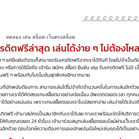
รดิตฟรีล่าสุด เล่นได้ง่าย ๆ ไม่ต้องโ
ย ๆ แค่ยืนยันตัวตนก็สามารถรับเครดิตฟรีจากเราได้ทันที โดยไม่จำเป็นต้
บบ หรือการใช้มือถือ เข้ารับ สมัคร สล็อต ยืนยัน otp รับเครดิตฟรี ไม่มี
าเล่นฟรี ๆ พร้อมกับโปรโมชั่นสุดพิเศษอีกมากมาย
มที่นักพนันต้องการ สามารถเล่นได้ไม่จำกัดจำนวนครั้งในการเล่นอีกด้ว
ดยทางเราได้คัดสรรเกมสล็อตมาอย่างต่อเนื่อง อัพเดตตลอดเวลา ทุกคนที่เข
้อย่างแน่นอน เพราะเกมสล็อตของเราโบนัสแตกง่าย เล่นง่ายได้เงินจร
ดิตฟรี เข้ามาสมัครเป็นสมาชิกกับเราได้เลย ทางเราพร้อมเปิดให้บริการต
ับคุณตลอด 24 ชั่วโมง เข้ามาร่วมสนุกเล่นสล็อตออนไลน์ผ่านเว็บเราไ
องอีกด้วย ตอบโจทย์ความต้องการของนักพนันมือใหม่เช่นคุณได้เป็นอย่าง