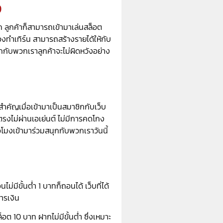
ง
ก ลูกค้าก็สามารถเข้ามาเล่นสล็อต
องทำเทิร์น สามารถสร้างรายได้ให้กับ
นุกกับพวกเราลูกค้าจะไม่ผิดหวังอย่าง
สำคัญเมื่อเข้ามาเป็นสมาชิกกับเว็บ
ตรงไม่ผ่านเอเย่นต์ ไม่มีการคดโกง
มงเข้ามาร่วมสนุกกับพวกเราวันนี้
่มีขั้นต่ำ 1 บาทก็ถอนได้ เว็บที่ได้
การเงิน
ต 10 บาท ฝากไม่มีขั้นต่ำ ซึ่งเหมาะ