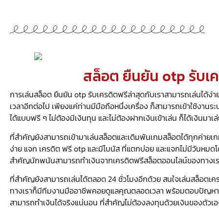
สล็อต ยืนยัน otp รับเค
การเล่นสล็อต ยืนยัน otp รับเครดิตฟรีล่าสุดกับเราสามารถเล่นได้ง่า
เวลาอีกต่อไป เพียงแค่ท่านมีมือถือหนึ่งเครื่อง ก็สามารถเข้าใช้งานระ
ได้แบบฟรี ๆ ไม่ต้องมีเงินทุน และไม่ต้องฝากเงินเข้าเล่น ก็ได้เงินม
ที่สำคัญยังสามารถเข้ามาเล่นสล็อตและเดิมพันเกมสล็อตได้ทุกค่ายเก
ง่าย แจก เครดิต ฟรี otp และมีโบนัส ที่แตกบ่อย และแจกไม่มีวันหมดโ
สำคัญนักพนันสามารถทำเงินจากเครดิตฟรีสล็อตออนไลน์ของทางเราได
ที่สำคัญยังสามารถเล่นได้ตลอด 24 ชั่วโมงอีกด้วย สนใจเล่นสล็อตเคร
ทางเราก็มีทีมงานมืออาชีพคอยดูแลคุณตลอดเวลา พร้อมตอบปัญหาให้ก
สามารถทำเงินได้จริงแน่นอน ที่สำคัญไม่ต้องลงทุนด้วยเงินของตัวเ