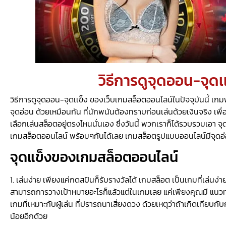
วิธีการดูจุดออน-จุดเ
วิธีการดูจุดออน-จุดเเข็ง ของเว็บเกมสล็อตออนไลน์ในปัจจุบันนี้ เกม
จุดอ่อน ด้วยเหมือนกัน ที่นักพนันต้องทราบก่อนเล่นด้วยเงินจริง เพื่
เลือกเล่นสล็อตอยู่ตรงไหนนั่นเอง ซึ่งวันนี้ พวกเราก็ได้รวบรวมเอา จุ
เกมสล็อตออนไลน์ พร้อมๆกันได้เลย เกมสล็อตรูปแบบออนไลน์มีจุดอ่
จุดแข็งของเกมสล็อตออนไลน์
1. เล่นง่าย เพียงแค่กดสปินก็รับรางวัลได้ เกมสล็อต เป็นเกมที่เล่นง
สามารถการวางเป้าหมายอะไรก็แล้วแต่ในเกมเลย แค่เพียงคุณมี แนวท
เกมที่เหมาะกับผู้เล่น ที่ปรารถนาเสี่ยงดวง ด้วยเหตุว่าถ้าเกิดเทียบกับ
น้อยอีกด้วย