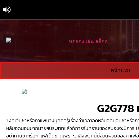
หน้าแรก
G2G778 เ
1.งดเว้นชาหรือกาแฟบางบุคคลรู้เรื่องว่าเวลาอดหลับอดนอนชาหรือกา
หลับอดนอนมากมายๆประสาทแล้วก็การรับทราบของสมองจะมีการเปลี่ย
อย่าทานชาหรือกาแฟเด็ดขาดเพราะว่าสิ่งพวกนี้มีส่วนผสมของคาเฟอีน เม