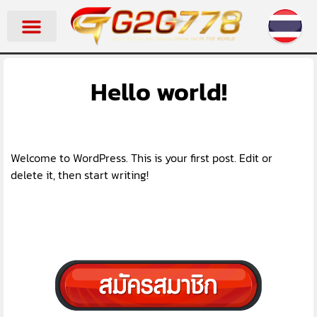
Hello world!
Welcome to WordPress. This is your first post. Edit or
delete it, then start writing!